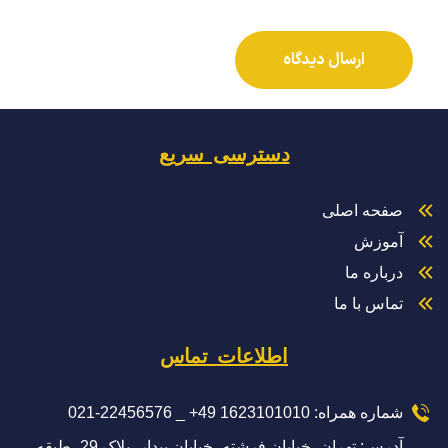
دسترسی سریع
صفحه اصلی
آموزش
درباره ما
تماس با ما
اطلاعات تماس
شماره همراه: 1623101010 49+ _ 22456576-021
آدرس: تهران، خیابان فرشته، خیابان بیدار، پلاک 29، طبقه