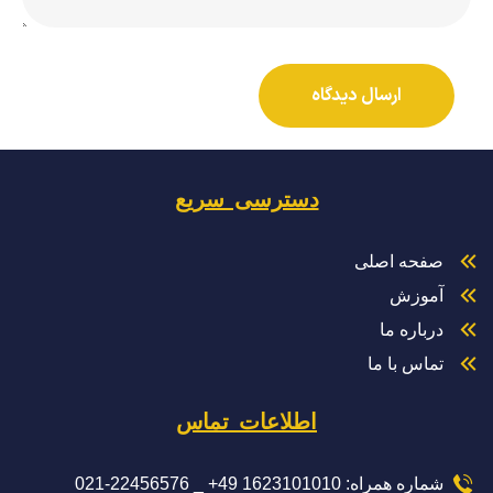
دسترسی سریع
صفحه اصلی
آموزش
درباره ما
تماس با ما
اطلاعات تماس
شماره همراه: 1623101010 49+ _ 22456576-021