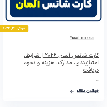
جولای 31, 2026
Yusef mirzaei
کارت شانس آلمان ۲۰۲۶ | شرایط،
امتیازبندی، مدارک، هزینه و نحوه
دریافت
…
خواندن مقاله